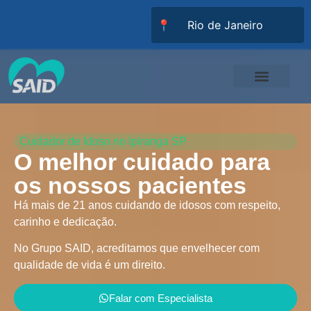
📍
Responsabilidade Social
Universidade SAID
Trabalhe Conosco
Cuidador de Idoso no Ipiranga SP
O melhor cuidado para
os nossos pacientes
Há mais de 21 anos cuidando de idosos com respeito,
carinho e dedicação.
No Grupo SAID, acreditamos que envelhecer com
qualidade de vida é um direito.
Falar com Especialista