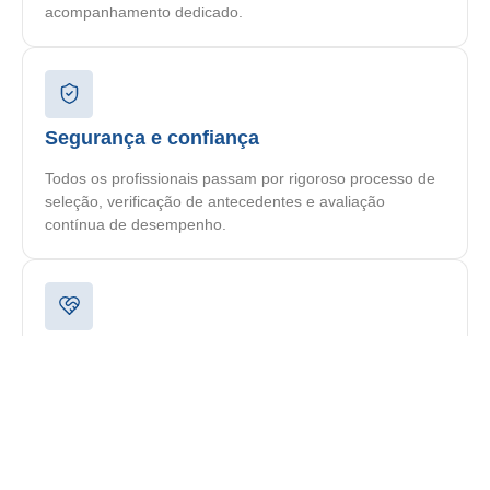
acompanhamento dedicado.
Segurança e confiança
Todos os profissionais passam por rigoroso processo de
seleção, verificação de antecedentes e avaliação
contínua de desempenho.
Plano personalizado
Cada paciente recebe um plano de cuidado
individualizado, elaborado por nossa equipe
multidisciplinar de acordo com suas necessidades
específicas.