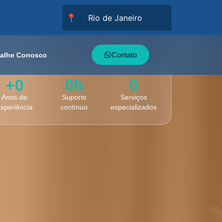
📍
Contato
balhe Conosco
+
0
0
h
0
Anos de
Suporte
Serviços
xperiência
contínuo
especializados