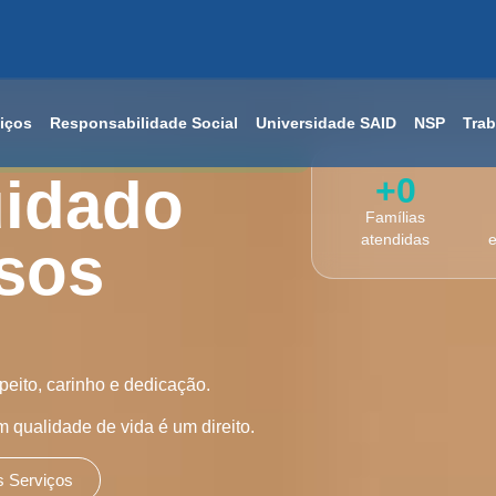
iços
Responsabilidade Social
Universidade SAID
NSP
Tra
uidado
+
0
Famílias
atendidas
e
sos
eito, carinho e dedicação.
qualidade de vida é um direito.
 Serviços