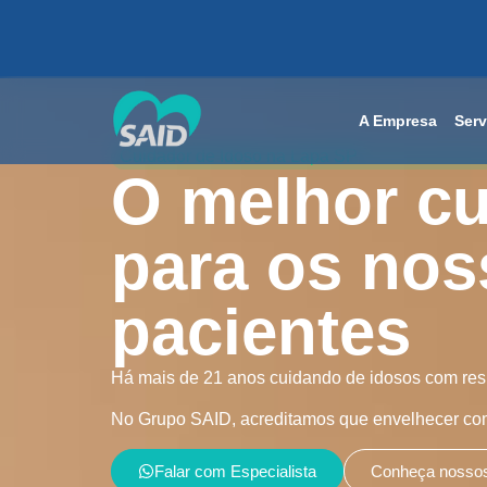
A Empresa
Serv
Cuidador de Idoso na Lapa SP
O melhor c
para os nos
pacientes
Há mais de 21 anos cuidando de idosos com resp
No Grupo SAID, acreditamos que envelhecer com 
Falar com Especialista
Conheça nossos