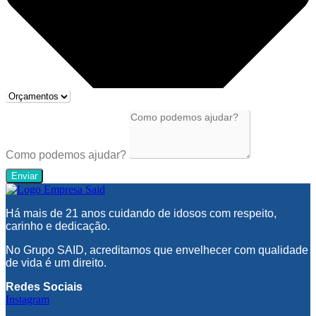
Como podemos ajudar?
Enviar
Há mais de 21 anos cuidando de idosos com respeito,
carinho e dedicação.
No Grupo SAID, acreditamos que envelhecer com qualidade
de vida é um direito.
Redes Sociais
Instagram