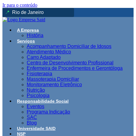
Ir para o conteúdo
📍
A Empresa
História
Serviços
Acompanhamento Domiciliar de Idosos
Atendimento Médico
Carro Adaptado
Centro de Desenvolvimento Profissional
Enfermeira de Procedimentos e Gerontóloga
Fisioterapia
Massoterapia Domiciliar
Monitoramento Eletrônico
Nutrição
Psicologia
Responsabilidade Social
Eventos
Programa Indicação
SAC
Blog
Universidade SAID
NSP