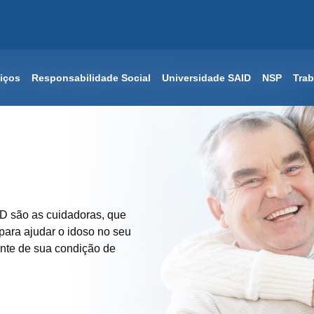
iços
iços
Responsabilidade Social
Responsabilidade Social
Universidade SAID
Universidade SAID
NSP
NSP
Tra
Tra
ID são as cuidadoras, que
 para ajudar o idoso no seu
nte de sua condição de