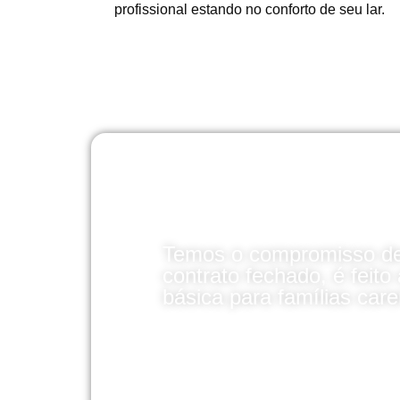
profissional estando no conforto de seu lar.
Temos o compromisso de
contrato fechado, é feito
básica para famílias care