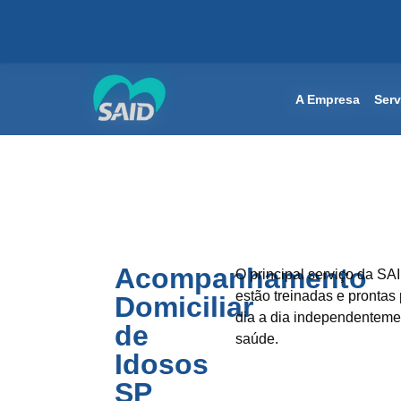
A Empresa
A Empresa
Serv
Serv
Acompanhamento
O principal serviço da SA
estão treinadas e prontas
Domiciliar
dia a dia independenteme
de
saúde.
Idosos
SP