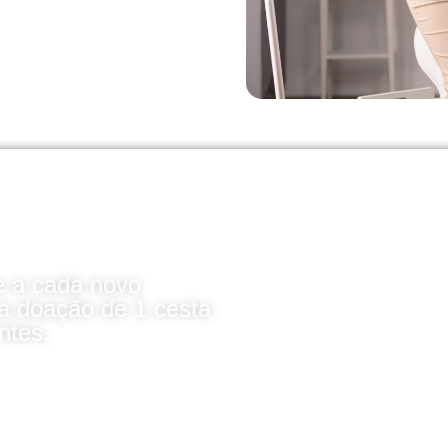
 a cada novo
 a doação de 1 cesta
ntes.