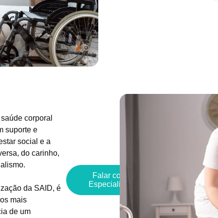
 saúde corporal
m suporte e
star social e a
versa, do carinho,
nalismo.
Falar com
Especialista
lização da SAID, é
dos mais
cia de um