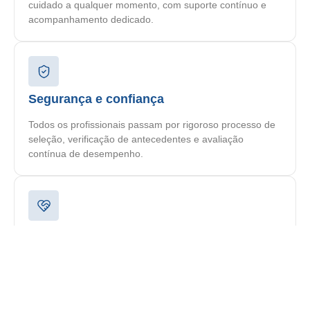
cuidado a qualquer momento, com suporte contínuo e
acompanhamento dedicado.
Segurança e confiança
Todos os profissionais passam por rigoroso processo de
seleção, verificação de antecedentes e avaliação
contínua de desempenho.
Plano personalizado
Cada paciente recebe um plano de cuidado
individualizado, elaborado por nossa equipe
multidisciplinar de acordo com suas necessidades
específicas.