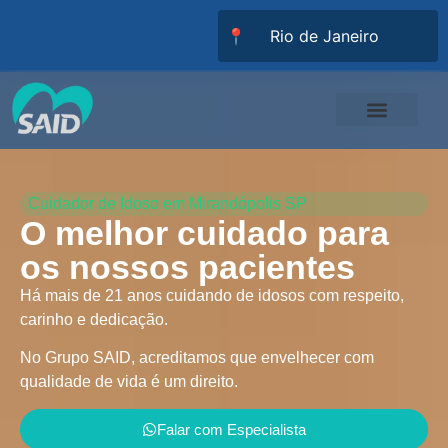
📍
Responsabilidade Social
Universidade SAID
Trabalhe Conosco
Cuidador de Idoso em Mirandópolis SP
O melhor cuidado para
os nossos pacientes
Há mais de 21 anos cuidando de idosos com respeito,
carinho e dedicação.
No Grupo SAID, acreditamos que envelhecer com
qualidade de vida é um direito.
Falar com Especialista