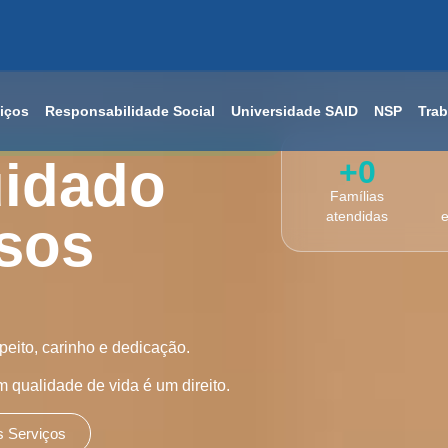
iços
Responsabilidade Social
Universidade SAID
NSP
Tra
uidado
+
0
Famílias
atendidas
e
sos
eito, carinho e dedicação.
qualidade de vida é um direito.
 Serviços