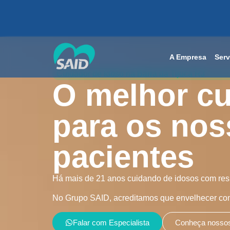
A Empresa
Serv
Cuidador de Idoso na Barra da Tijuca RJ
O melhor c
para os nos
pacientes
Há mais de 21 anos cuidando de idosos com resp
No Grupo SAID, acreditamos que envelhecer com 
Falar com Especialista
Conheça nossos