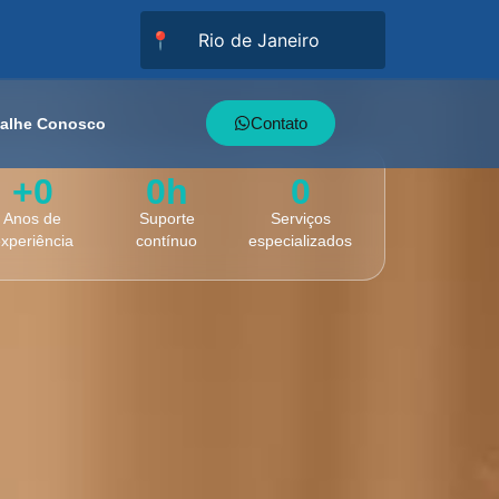
📍
Contato
balhe Conosco
+
0
0
h
0
Anos de
Suporte
Serviços
xperiência
contínuo
especializados