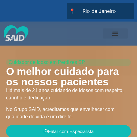
📍
Responsabilidade Social
Universidade SAID
Trabalhe Conosco
Cuidador de Idoso em Perdizes SP
O melhor cuidado para
os nossos pacientes
Há mais de 21 anos cuidando de idosos com respeito,
carinho e dedicação.
No Grupo SAID, acreditamos que envelhecer com
qualidade de vida é um direito.
Falar com Especialista