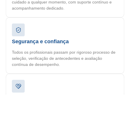
cuidado a qualquer momento, com suporte contínuo e
acompanhamento dedicado.
Segurança e confiança
Todos os profissionais passam por rigoroso processo de
seleção, verificação de antecedentes e avaliação
contínua de desempenho.
Plano personalizado
Cada paciente recebe um plano de cuidado
individualizado, elaborado por nossa equipe
multidisciplinar de acordo com suas necessidades
específicas.