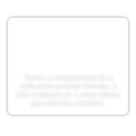
Temos o compromisso de a
cada novo contrato fechado, é
feito a doação de 1 cesta básica
para famílias carentes.