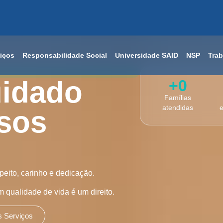
iços
Responsabilidade Social
Universidade SAID
NSP
Tra
uidado
+
0
Famílias
atendidas
e
sos
eito, carinho e dedicação.
qualidade de vida é um direito.
 Serviços