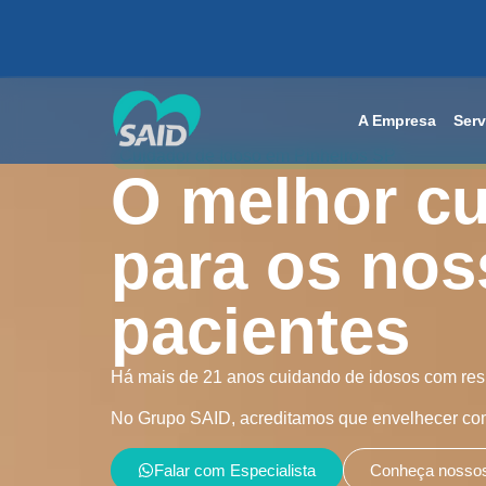
A Empresa
Serv
Cuidador de Idoso em Pinheiros SP
O melhor c
para os nos
pacientes
Há mais de 21 anos cuidando de idosos com resp
No Grupo SAID, acreditamos que envelhecer com 
Falar com Especialista
Conheça nossos