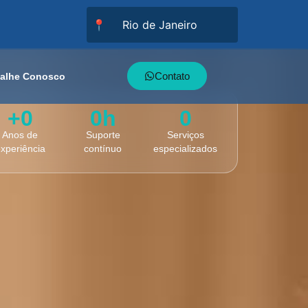
📍
Contato
balhe Conosco
+
0
0
h
0
Anos de
Suporte
Serviços
xperiência
contínuo
especializados