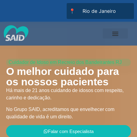
📍
Responsabilidade Social
Universidade SAID
Trabalhe Conosco
Cuidador de Idoso em Recreio dos Bandeirantes RJ
O melhor cuidado para
os nossos pacientes
Há mais de 21 anos cuidando de idosos com respeito,
carinho e dedicação.
No Grupo SAID, acreditamos que envelhecer com
qualidade de vida é um direito.
Falar com Especialista