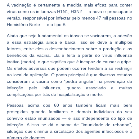
A vacinação é certamente a medida mais eficaz para conter
vírus como os influenzas H1N1, H3N2 — a nova e preocupante
versão, responsável por infectar pelo menos 47 mil pessoas no
Hemisfério Norte — e o tipo B.
Ainda que seja fundamental os idosos se vacinarem, a adesão
a essa estratégia ainda é baixa. Isso se deve a múltiplos
fatores, entre eles o desconhecimento sobre a produção e os
benefícios da vacina. Ela é feita a partir do vírus influenza
inativo (morto), o que significa que é incapaz de causar a gripe.
Os efeitos adversos que podem ocorrer tendem a se restringir
ao local da aplicação. O ponto principal é que diversos estudos
consideram a vacina como “pedra angular” na prevenção da
infecção pelo influenza, quadro associado a muitas
complicações por trás de hospitalização e morte.
Pessoas acima dos 60 anos também ficam mais bem
protegidas quando familiares e demais indivíduos do seu
convívio estão imunizados — e isso independente do tipo de
infecção. A isso se dá o nome de “imunidade de rebanho”,
situação que diminui a circulação dos agentes infecciosos e o
número de doentes.