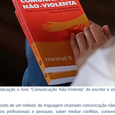
dicação o livro
“Comunicação Não-Violenta”
do escritor e p
onceito de um método de linguagem chamado comunicação não 
tos profissionais e pessoais, saber mediar conflitos, comun