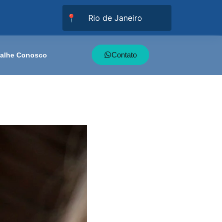
📍
Contato
balhe Conosco