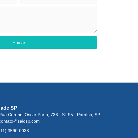
Enviar
dade SP
Rua Coronel Oscar Porto, 736 - Sl. 95 - Paraíso, SP
contato@saidsp.com
(11) 3590-0033