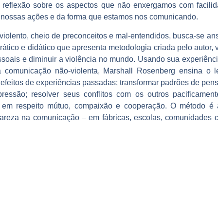
a reflexão sobre os aspectos que não enxergamos com facili
s nossas ações e da forma que estamos nos comunicando.
olento, cheio de preconceitos e mal-entendidos, busca-se an
rático e didático que apresenta metodologia criada pelo autor, 
ssoais e diminuir a violência no mundo. Usando sua experiênci
 comunicação não-violenta, Marshall Rosenberg ensina o lei
efeitos de experiências passadas; transformar padrões de p
ressão; resolver seus conflitos com os outros pacificament
 em respeito mútuo, compaixão e cooperação. O método é a
lareza na comunicação – em fábricas, escolas, comunidades c