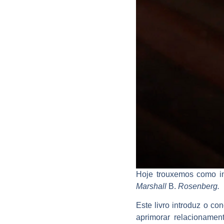
Hoje trouxemos como in
Marshall
B.
Rosenberg
.
Este livro introduz o c
aprimorar relacionamen