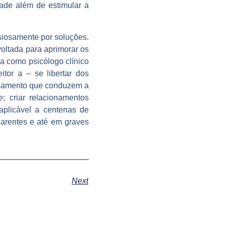
dade além de estimular a
siosamente por soluções.
voltada para aprimorar os
a como psicólogo clínico
tor a – se libertar dos
ensamento que conduzem a
e; criar relacionamentos
plicável a centenas de
arentes e até em graves
Next