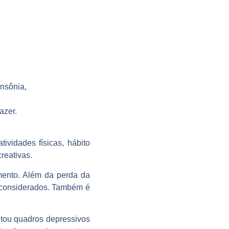
nsônia,
azer.
ividades físicas, hábito
reativas.
mento. Além da perda da
 considerados. Também é
ntou quadros depressivos