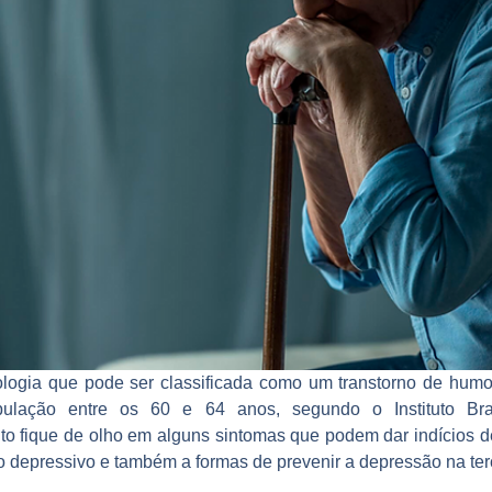
logia que pode ser classificada como um transtorno de humor
lação entre os 60 e 64 anos, segundo o Instituto Bras
anto fique de olho em alguns sintomas que podem dar indícios d
 depressivo e também a formas de prevenir a depressão na terc