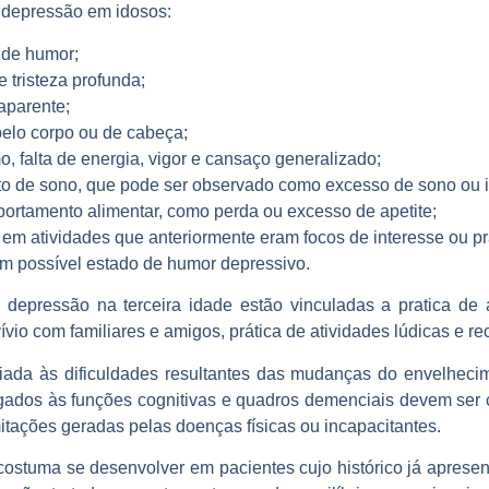
a depressão em idosos:
 de humor;
 tristeza profunda;
aparente;
elo corpo ou de cabeça;
, falta de energia, vigor e cansaço generalizado;
to de sono, que pode ser observado como excesso de sono ou i
ortamento alimentar, como perda ou excesso de apetite;
 em atividades que anteriormente eram focos de interesse ou pr
um possível estado de humor depressivo.
epressão na terceira idade estão vinculadas a pratica de at
vio com familiares e amigos, prática de atividades lúdicas e rec
iada às dificuldades resultantes das mudanças do envelheci
igados às funções cognitivas e quadros demenciais devem ser
mitações geradas pelas doenças físicas ou incapacitantes.
ostuma se desenvolver em pacientes cujo histórico já aprese