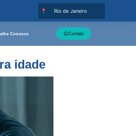
📍
Contato
balhe Conosco
ra idade