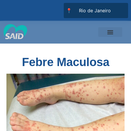
📍
Responsabilidade Social
Universidade SAID
Trabalhe Conosco
Febre Maculosa