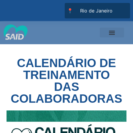
📍
Responsabilidade Social
Universidade SAID
Trabalhe Conosco
CALENDÁRIO DE
TREINAMENTO
DAS
COLABORADORAS