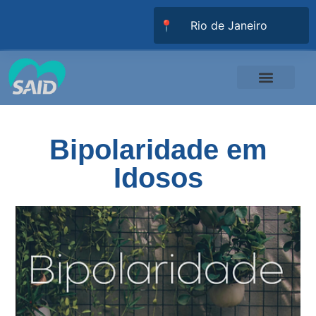
📍
Responsabilidade Social
Universidade SAID
Trabalhe Conosco
Bipolaridade em
Idosos