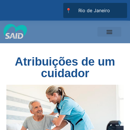
📍
Responsabilidade Social
Universidade SAID
Trabalhe Conosco
Atribuições de um
cuidador