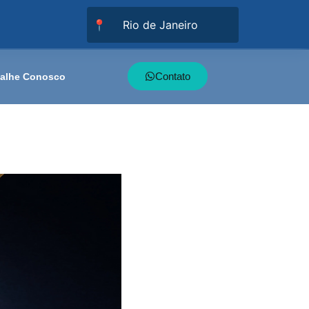
📍
Contato
balhe Conosco