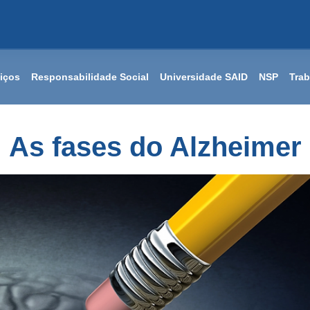
iços
Responsabilidade Social
Universidade SAID
NSP
Tra
As fases do Alzheimer