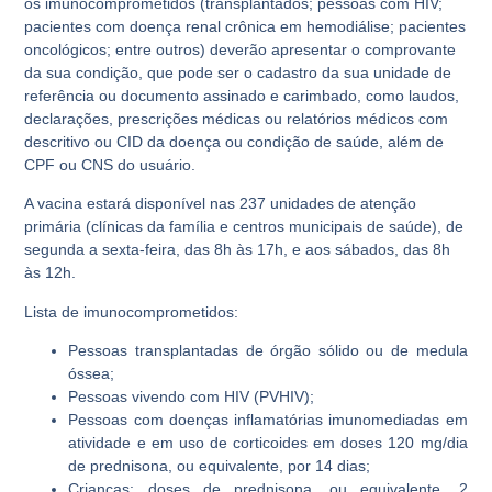
os imunocomprometidos (transplantados; pessoas com HIV;
pacientes com doença renal crônica em hemodiálise; pacientes
oncológicos; entre outros) deverão apresentar o comprovante
da sua condição, que pode ser o cadastro da sua unidade de
referência ou documento assinado e carimbado, como laudos,
declarações, prescrições médicas ou relatórios médicos com
descritivo ou CID da doença ou condição de saúde, além de
CPF ou CNS do usuário.
A vacina estará disponível nas 237 unidades de atenção
primária (clínicas da família e centros municipais de saúde), de
segunda a sexta-feira, das 8h às 17h, e aos sábados, das 8h
às 12h.
Lista de imunocomprometidos:
Pessoas transplantadas de órgão sólido ou de medula
óssea;
Pessoas vivendo com HIV (PVHIV);
Pessoas com doenças inflamatórias imunomediadas em
atividade e em uso de corticoides em doses 120 mg/dia
de prednisona, ou equivalente, por 14 dias;
Crianças: doses de prednisona, ou equivalente, 2