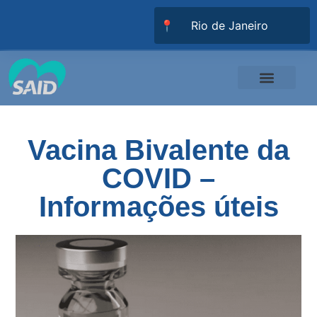
📍
Responsabilidade Social
Universidade SAID
Trabalhe Conosco
Vacina Bivalente da
COVID –
Informações úteis