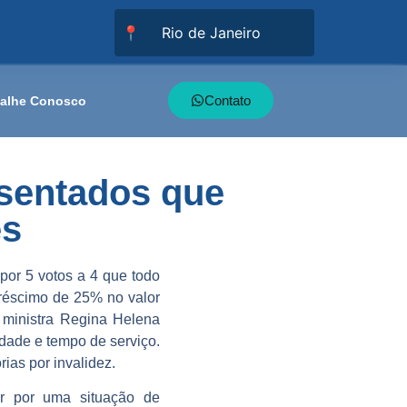
📍
Contato
balhe Conosco
osentados que
es
 por 5 votos a 4 que todo
réscimo de 25% no valor
 ministra Regina Helena
dade e tempo de serviço.
ias por invalidez.
r por uma situação de