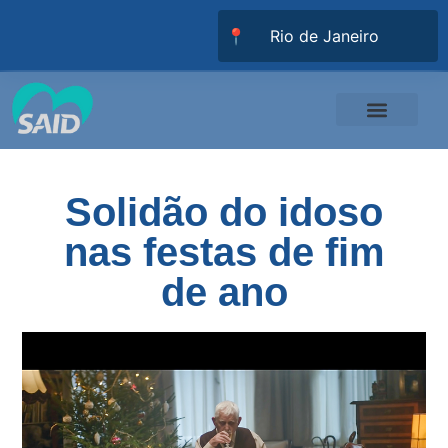
📍
Responsabilidade Social
Universidade SAID
Trabalhe Conosco
Solidão do idoso
nas festas de fim
de ano