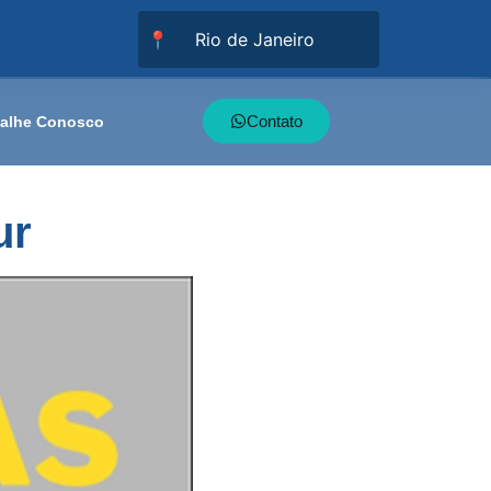
📍
Contato
balhe Conosco
ur