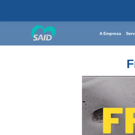
A Empresa
Serv
F