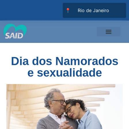
📍
Responsabilidade Social
Universidade SAID
Trabalhe Conosco
Dia dos Namorados
e sexualidade