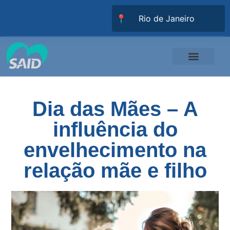
📍
Responsabilidade Social
Universidade SAID
Trabalhe Conosco
Dia das Mães – A
influência do
envelhecimento na
relação mãe e filho