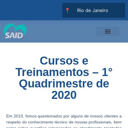
📍
Responsabilidade Social
Universidade SAID
Trabalhe Conosco
Cursos e
Treinamentos – 1°
Quadrimestre de
2020
Em 2019, fomos questionados por alguns de nossos clientes a
respeito do conhecimento técnico de nossas profissionais, bem