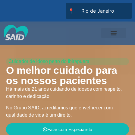
📍
Responsabilidade Social
Universidade SAID
Trabalhe Conosco
Cuidador de Idoso perto do Ibirapuera
O melhor cuidado para
os nossos pacientes
Há mais de 21 anos cuidando de idosos com respeito,
carinho e dedicação.
No Grupo SAID, acreditamos que envelhecer com
qualidade de vida é um direito.
Falar com Especialista