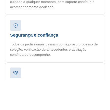
cuidado a qualquer momento, com suporte contínuo e
acompanhamento dedicado.
Segurança e confiança
Todos os profissionais passam por rigoroso processo de
seleção, verificação de antecedentes e avaliação
contínua de desempenho.
Plano personalizado
Cada paciente recebe um plano de cuidado
individualizado, elaborado por nossa equipe
multidisciplinar de acordo com suas necessidades
específicas.