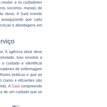
m mudar, e os cuidadores
iros socorros, manejo de
do idoso. A Said investe
 assegurando que cada
técnicas e abordagens em
rviço
or. A agência ideal deve
restado. Isso envolve a
 o cuidado e identificar
rdenadores de enfermagem
hores práticas e que as
claros e eficientes são
rido. A
Said
compreende
ia de um cuidado que se