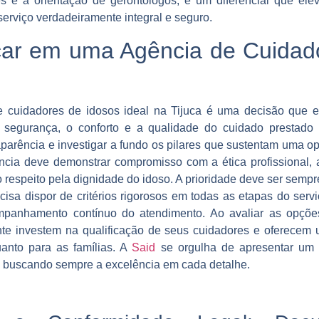
es e a orientação de gerontólogos, é um diferencial que el
erviço verdadeiramente integral e seguro.
ar em uma Agência de Cuidado
e cuidadores de idosos ideal na Tijuca é uma decisão que e
 a segurança, o conforto e a qualidade do cuidado prestado
parência e investigar a fundo os pilares que sustentam uma op
cia deve demonstrar compromisso com a ética profissional, 
respeito pela dignidade do idoso. A prioridade deve ser sempr
ecisa dispor de critérios rigorosos em todas as etapas do serv
ompanhamento contínuo do atendimento. Ao avaliar as opções
te investem na qualificação de seus cuidadores e oferecem u
uanto para as famílias. A
Said
se orgulha de apresentar um
, buscando sempre a excelência em cada detalhe.