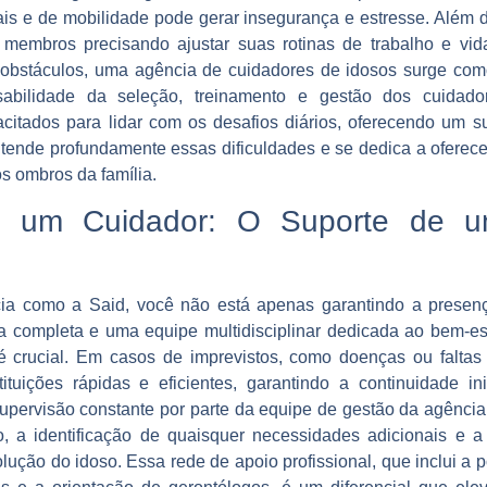
s e de mobilidade pode gerar insegurança e estresse. Além di
 membros precisando ajustar suas rotinas de trabalho e vid
obstáculos, uma agência de cuidadores de idosos surge como
abilidade da seleção, treinamento e gestão dos cuidado
acitados para lidar com os desafios diários, oferecendo um 
ntende profundamente essas dificuldades e se dedica a oferece
os ombros da família.
 um Cuidador: O Suporte de u
ia como a Said, você não está apenas garantindo a presen
 completa e uma equipe multidisciplinar dedicada ao bem-est
 é crucial. Em casos de imprevistos, como doenças ou faltas 
tuições rápidas e eficientes, garantindo a continuidade in
supervisão constante por parte da equipe de gestão da agênc
o, a identificação de quaisquer necessidades adicionais e 
ução do idoso. Essa rede de apoio profissional, que inclui a 