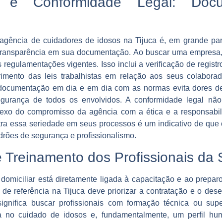
de e Conformidade Legal: Doc
agência de cuidadores de idosos na Tijuca é, em grande par
transparência em sua documentação. Ao buscar uma empresa, 
 regulamentações vigentes. Isso inclui a verificação de registr
mento das leis trabalhistas em relação aos seus colabora
documentação em dia e em dia com as normas evita dores de
egurança de todos os envolvidos. A conformidade legal nã
flexo do compromisso da agência com a ética e a responsab
a essa seriedade em seus processos é um indicativo de que o
drões de segurança e profissionalismo.
e Treinamento dos Profissionais da
domiciliar está diretamente ligada à capacitação e ao preparo
e referência na Tijuca deve priorizar a contratação e o des
significa buscar profissionais com formação técnica ou sup
a no cuidado de idosos e, fundamentalmente, um perfil hu