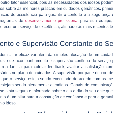
 outro fator essencial, pois as necessidades dos idosos pode
dos sobre as melhores práticas em cuidados geriátricos, prime
nicas de assistência para garantir o conforto e a segurança 
 programas de
desenvolvimento profissional
para sua equipe,
oferecer um serviço de excelência, alinhado às mais recentes 
to e Supervisão Constante do Se
omiciliar eficaz vai além da simples alocação de um cuidad
busto de acompanhamento e supervisão contínua do serviço p
 a família para coletar feedback, avaliar a satisfação com
sários no plano de cuidados. A supervisão por parte de coo
e que o serviço esteja sendo executado de acordo com as mel
estejam sendo plenamente atendidas. Canais de comunicação 
a se sinta segura e informada sobre o dia a dia do seu ente que
o é um pilar para a construção de confiança e para a garant
m o idoso.