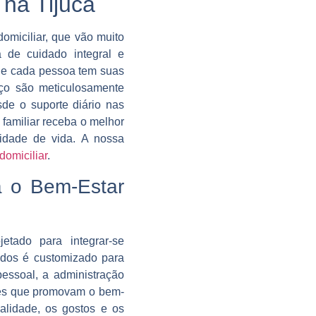
 na Tijuca
omiciliar, que vão muito
 de cuidado integral e
ue cada pessoa tem suas
iço são meticulosamente
de o suporte diário nas
 familiar receba o melhor
idade de vida. A nossa
omiciliar
.
a o Bem-Estar
etado para integrar-se
ados é customizado para
pessoal, a administração
ades que promovam o bem-
alidade, os gostos e os