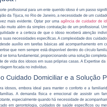
rte profissional para um ente querido idoso é um passo signifi
ião da Tijuca, no Rio de Janeiro, a necessidade de um cuidado
a vez mais evidente. Optar por uma
agência de cuidador de id
 vão muito além da simples contratação de um profissional. U
quilidade e a certeza de que o idoso receberá atenção indi
 suas necessidades específicas. A complexidade dos cuidados
r desde auxílio em tarefas básicas até acompanhamento em 
rtise que nem sempre está disponível dentro do círculo familia
 se torna fundamental, proporcionando uma solução completa e
de de vida dos idosos em suas próprias casas. A Expertise da
rdagem focada no indivíduo.
o Cuidado Domiciliar e a Solução Pr
ra idosos, embora ideal para manter o conforto e a familiari
famílias. A demanda física e emocional de assistir um fa
otante, especialmente quando há necessidade de acompanhame
zado em gerontologia, cuidados de saúde específicos ou m