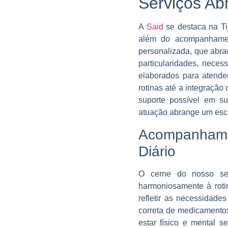
Serviços Ab
A
Said
se destaca na Ti
além do acompanhament
personalizada, que abr
particularidades, nece
elaborados para atende
rotinas até a integração
suporte possível em su
atuação abrange um esc
Acompanhamen
Diário
O cerne do nosso serv
harmoniosamente à roti
refletir as necessidade
correta de medicamentos
estar físico e mental 