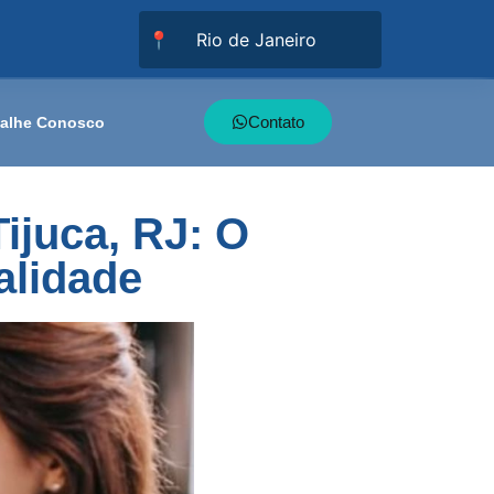
📍
Contato
balhe Conosco
ijuca, RJ: O
alidade