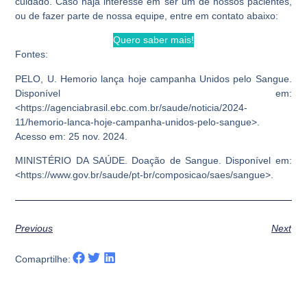
cuidado. Caso haja interesse em ser um de nossos pacientes,
ou de fazer parte de nossa equipe, entre em contato abaixo:
Quero saber mais!
Fontes:
PELO, U.
Hemorio lança hoje campanha Unidos pelo Sangue
.
Disponível em:
<https://agenciabrasil.ebc.com.br/saude/noticia/2024-
11/hemorio-lanca-hoje-campanha-unidos-pelo-sangue>.
Acesso em: 25 nov. 2024.
MINISTÉRIO DA SAÚDE.
Doação de Sangue
. Disponível em:
<https://www.gov.br/saude/pt-br/composicao/saes/sangue>.
Previous
Next
Comaprtilhe: