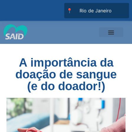
📍
Responsabilidade Social
Universidade SAID
Trabalhe Conosco
A importância da
doação de sangue
(e do doador!)