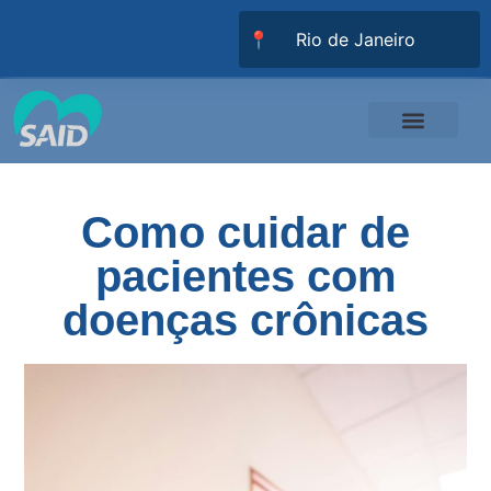
📍
Responsabilidade Social
Universidade SAID
Trabalhe Conosco
Como cuidar de
pacientes com
doenças crônicas