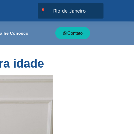
📍
Contato
balhe Conosco
ra idade