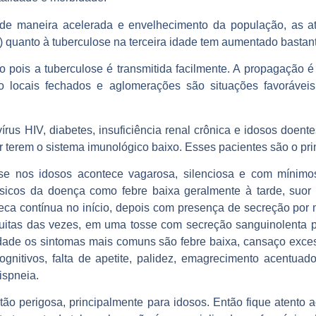
de maneira acelerada e envelhecimento da população, as a
quanto à tuberculose na terceira idade tem aumentado bastant
o pois a tuberculose é transmitida facilmente. A propagação é 
o locais fechados e aglomerações são situações favorávei
írus HIV, diabetes, insuficiência renal crônica e idosos doent
or terem o sistema imunológico baixo. Esses pacientes são o prin
se nos idosos acontece vagarosa, silenciosa e com mínimos 
sicos da doença como febre baixa geralmente à tarde, suor à
eca contínua no início, depois com presença de secreção por
uitas das vezes, em uma tosse com secreção sanguinolenta 
idade os sintomas mais comuns são febre baixa, cansaço excess
ognitivos, falta de apetite, palidez, emagrecimento acentuado
ispneia.
tão perigosa, principalmente para idosos. Então fique atento 